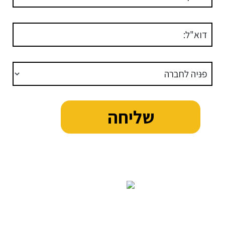
דוא"ל:
פניה לחברה
קבוצת שאן
-
04-6065686
|
orli@shan.co.il
משקי שאן
-
04-6065705
|
dikla@shan.co.il
פתוח שאן
-
04-6065704
|
nomi@shan.co.il